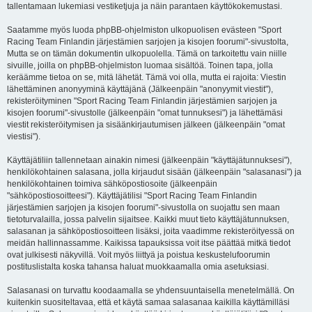
tallentamaan lukemiasi vestiketjuja ja näin parantaen käyttökokemustasi.
Saatamme myös luoda phpBB-ohjelmiston ulkopuolisen evästeen "Sport
Racing Team Finlandin järjestämien sarjojen ja kisojen foorumi"-sivustolta,
Mutta se on tämän dokumentin ulkopuolella. Tämä on tarkoitettu vain niille
sivuille, joilla on phpBB-ohjelmiston luomaa sisältöä. Toinen tapa, jolla
keräämme tietoa on se, mitä lähetät. Tämä voi olla, mutta ei rajoita: Viestin
lähettäminen anonyyminä käyttäjänä (Jälkeenpäin "anonyymit viestit"),
rekisteröityminen "Sport Racing Team Finlandin järjestämien sarjojen ja
kisojen foorumi"-sivustolle (jälkeenpäin "omat tunnuksesi") ja lähettämäsi
viestit rekisteröitymisen ja sisäänkirjautumisen jälkeen (jälkeenpäin "omat
viestisi").
Käyttäjätiliin tallennetaan ainakin nimesi (jälkeenpäin "käyttäjätunnuksesi"),
henkilökohtainen salasana, jolla kirjaudut sisään (jälkeenpäin "salasanasi") ja
henkilökohtainen toimiva sähköpostiosoite (jälkeenpäin
"sähköpostiosoitteesi"). Käyttäjätilisi "Sport Racing Team Finlandin
järjestämien sarjojen ja kisojen foorumi"-sivustolla on suojattu sen maan
tietoturvalailla, jossa palvelin sijaitsee. Kaikki muut tieto käyttäjätunnuksen,
salasanan ja sähköpostiosoitteen lisäksi, joita vaadimme rekisteröityessä on
meidän hallinnassamme. Kaikissa tapauksissa voit itse päättää mitkä tiedot
ovat julkisesti näkyvillä. Voit myös liittyä ja poistua keskustelufoorumin
postituslistalta koska tahansa haluat muokkaamalla omia asetuksiasi.
Salasanasi on turvattu koodaamalla se yhdensuuntaisella menetelmällä. On
kuitenkin suositeltavaa, että et käytä samaa salasanaa kaikilla käyttämilläsi