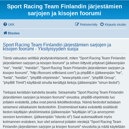
Sport Racing Team Finlandin järjestämien
sarjojen ja kisojen foorumi
UKK
Rekisteröidy
Kirjaudu sisään
Etusivu
Sport Racing Team Finlandin järjestämien sarjojen ja
kisojen foorumi - Yksityisyyden suoja
Tämä vakuutus selittää yksityiskohtaisesti, miten "Sport Racing Team Finlandin
järjestämien sarjojen ja kisojen foorumi" ja siihen liittyvät yritykset (jälkeenpäin
"me", "meitä", "meidän", "Sport Racing Team Finlandin järjestämien sarjojen ja
kisojen foorumi", "http://foorumi.srtfinland.com") ja phpBB:n (jälkeenpäin "he",
"heitä", "heidän", "phpBB-ohjelmisto", "www.phpbb.com", "phpBB Group",
"phpBB Tiimit") käyttävät sinulta kerättyjä tietoja (jälkeenpäin "sinun tiedot").
Tietojasi kerätään kahdella tavalla: Selaamalla "Sport Racing Team Finlandin
järjestämien sarjojen ja kisojen foorumi"-sivustoa. phpBB-ohjelmisto luo
joitakin evästeitä, jotka ovat pieniä tekstitiedostoja. Nämä tiedostot ladataan
selaimesi väliaikaisiin tiedostoihin. Ensimmäiset kaksi evästettä sisältävät
tiedon käyttäjän yksilöimiseksi (jälkeenpäin "käyttäjän id") ja anonyymin
session tunnisteen. (jälkeenpäin "istunto id") Saat automaattiseti myös
kolmannen evästeen, kun olet selannut joitakin viestejä "Sport Racing Team
Finlandin järjestämien sarjojen ja kisojen foorumi"-sivustolla ja näitä käytetään