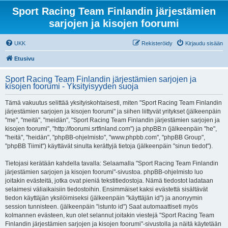
Sport Racing Team Finlandin järjestämien
sarjojen ja kisojen foorumi
UKK
Rekisteröidy
Kirjaudu sisään
Etusivu
Sport Racing Team Finlandin järjestämien sarjojen ja
kisojen foorumi - Yksityisyyden suoja
Tämä vakuutus selittää yksityiskohtaisesti, miten "Sport Racing Team Finlandin
järjestämien sarjojen ja kisojen foorumi" ja siihen liittyvät yritykset (jälkeenpäin
"me", "meitä", "meidän", "Sport Racing Team Finlandin järjestämien sarjojen ja
kisojen foorumi", "http://foorumi.srtfinland.com") ja phpBB:n (jälkeenpäin "he",
"heitä", "heidän", "phpBB-ohjelmisto", "www.phpbb.com", "phpBB Group",
"phpBB Tiimit") käyttävät sinulta kerättyjä tietoja (jälkeenpäin "sinun tiedot").
Tietojasi kerätään kahdella tavalla: Selaamalla "Sport Racing Team Finlandin
järjestämien sarjojen ja kisojen foorumi"-sivustoa. phpBB-ohjelmisto luo
joitakin evästeitä, jotka ovat pieniä tekstitiedostoja. Nämä tiedostot ladataan
selaimesi väliaikaisiin tiedostoihin. Ensimmäiset kaksi evästettä sisältävät
tiedon käyttäjän yksilöimiseksi (jälkeenpäin "käyttäjän id") ja anonyymin
session tunnisteen. (jälkeenpäin "istunto id") Saat automaattiseti myös
kolmannen evästeen, kun olet selannut joitakin viestejä "Sport Racing Team
Finlandin järjestämien sarjojen ja kisojen foorumi"-sivustolla ja näitä käytetään