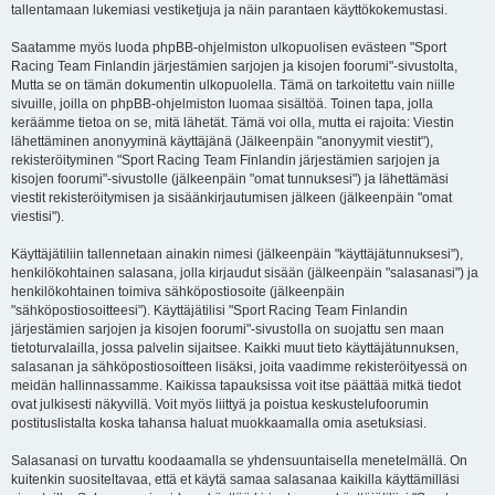
tallentamaan lukemiasi vestiketjuja ja näin parantaen käyttökokemustasi.
Saatamme myös luoda phpBB-ohjelmiston ulkopuolisen evästeen "Sport
Racing Team Finlandin järjestämien sarjojen ja kisojen foorumi"-sivustolta,
Mutta se on tämän dokumentin ulkopuolella. Tämä on tarkoitettu vain niille
sivuille, joilla on phpBB-ohjelmiston luomaa sisältöä. Toinen tapa, jolla
keräämme tietoa on se, mitä lähetät. Tämä voi olla, mutta ei rajoita: Viestin
lähettäminen anonyyminä käyttäjänä (Jälkeenpäin "anonyymit viestit"),
rekisteröityminen "Sport Racing Team Finlandin järjestämien sarjojen ja
kisojen foorumi"-sivustolle (jälkeenpäin "omat tunnuksesi") ja lähettämäsi
viestit rekisteröitymisen ja sisäänkirjautumisen jälkeen (jälkeenpäin "omat
viestisi").
Käyttäjätiliin tallennetaan ainakin nimesi (jälkeenpäin "käyttäjätunnuksesi"),
henkilökohtainen salasana, jolla kirjaudut sisään (jälkeenpäin "salasanasi") ja
henkilökohtainen toimiva sähköpostiosoite (jälkeenpäin
"sähköpostiosoitteesi"). Käyttäjätilisi "Sport Racing Team Finlandin
järjestämien sarjojen ja kisojen foorumi"-sivustolla on suojattu sen maan
tietoturvalailla, jossa palvelin sijaitsee. Kaikki muut tieto käyttäjätunnuksen,
salasanan ja sähköpostiosoitteen lisäksi, joita vaadimme rekisteröityessä on
meidän hallinnassamme. Kaikissa tapauksissa voit itse päättää mitkä tiedot
ovat julkisesti näkyvillä. Voit myös liittyä ja poistua keskustelufoorumin
postituslistalta koska tahansa haluat muokkaamalla omia asetuksiasi.
Salasanasi on turvattu koodaamalla se yhdensuuntaisella menetelmällä. On
kuitenkin suositeltavaa, että et käytä samaa salasanaa kaikilla käyttämilläsi