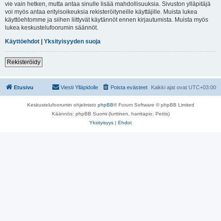
vie vain hetken, mutta antaa sinulle lisää mahdollisuuksia. Sivuston ylläpitäjä
voi myös antaa erityisoikeuksia rekisteröityneille käyttäjille. Muista lukea
käyttöehtomme ja siihen liittyvät käytännöt ennen kirjautumista. Muista myös
lukea keskustelufoorumin säännöt.
Käyttöehdot
|
Yksityisyyden suoja
Rekisteröidy
Etusivu
Viesti Ylläpidolle
Poista evästeet
Kaikki ajat ovat
UTC+03:00
Keskustelufoorumin ohjelmisto
phpBB
® Forum Software © phpBB Limited
Käännös: phpBB Suomi (lurttinen, harritapio, Pettis)
Yksityisyys
|
Ehdot