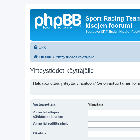
Sport Racing Team
kisojen foorumi
Seuraava SRT-Endun kilpailu: Rocki
UKK
Etusivu
Yhteystiedot käyttäjälle
Yhteystiedot käyttäjälle
Haluatko ottaa yhteyttä ylläpitoon? Se onnistuu tämän lom
Vastaanottaja:
Ylläpitäjä
Anna lähettäjän
sähköpostiosoite:
Anna lähettäjän nimi:
Otsikko: