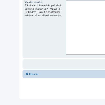
Viestin sisältö:
Tämä viesti lähetetään pelkkänä
tekstinä. Älä käytä HTML:ää tai
BBCode:a. Palautusosoitteeksi
laitetaan sinun sähköpostiosoite.
Etusivu