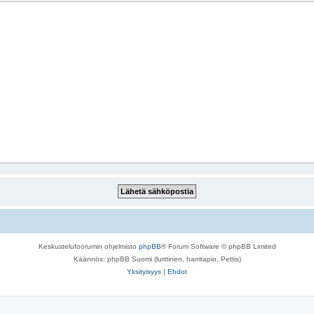
Keskustelufoorumin ohjelmisto
phpBB
® Forum Software © phpBB Limited
Käännös: phpBB Suomi (lurttinen, harritapio, Pettis)
Yksityisyys
|
Ehdot