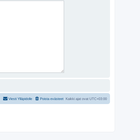
Viesti Ylläpidolle
Poista evästeet
Kaikki ajat ovat
UTC+03:00