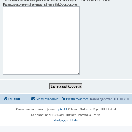
Tämä viesti lähetetään pelkkänä tekstinä. Älä käytä HTML:ää tai BBCode:a.
Palautusosoitteeksi laitetaan sinun sähköpostiosoite.
Etusivu
Viesti Ylläpidolle
Poista evästeet
Kaikki ajat ovat
UTC+03:00
Keskustelufoorumin ohjelmisto
phpBB
® Forum Software © phpBB Limited
Käännös: phpBB Suomi (lurttinen, harritapio, Pettis)
Yksityisyys
|
Ehdot