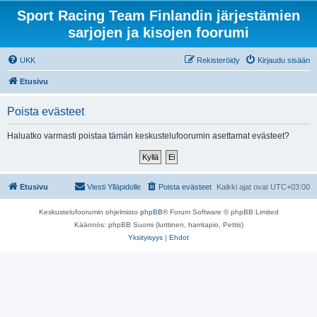
Sport Racing Team Finlandin järjestämien
sarjojen ja kisojen foorumi
UKK
Rekisteröidy
Kirjaudu sisään
Etusivu
Poista evästeet
Haluatko varmasti poistaa tämän keskustelufoorumin asettamat evästeet?
Etusivu
Viesti Ylläpidolle
Poista evästeet
Kaikki ajat ovat
UTC+03:00
Keskustelufoorumin ohjelmisto
phpBB
® Forum Software © phpBB Limited
Käännös: phpBB Suomi (lurttinen, harritapio, Pettis)
Yksityisyys
|
Ehdot