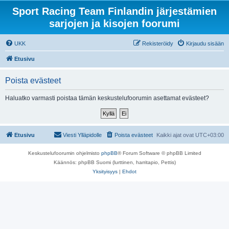
Sport Racing Team Finlandin järjestämien
sarjojen ja kisojen foorumi
UKK
Rekisteröidy
Kirjaudu sisään
Etusivu
Poista evästeet
Haluatko varmasti poistaa tämän keskustelufoorumin asettamat evästeet?
Etusivu
Viesti Ylläpidolle
Poista evästeet
Kaikki ajat ovat
UTC+03:00
Keskustelufoorumin ohjelmisto
phpBB
® Forum Software © phpBB Limited
Käännös: phpBB Suomi (lurttinen, harritapio, Pettis)
Yksityisyys
|
Ehdot