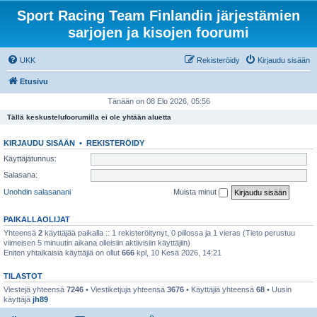
Sport Racing Team Finlandin järjestämien
sarjojen ja kisojen foorumi
UKK
Rekisteröidy
Kirjaudu sisään
Etusivu
Tänään on 08 Elo 2026, 05:56
Tällä keskustelufoorumilla ei ole yhtään aluetta
KIRJAUDU SISÄÄN
•
REKISTERÖIDY
Käyttäjätunnus:
Salasana:
Unohdin salasanani
Muista minut
PAIKALLAOLIJAT
Yhteensä
2
käyttäjää paikalla :: 1 rekisteröitynyt, 0 piilossa ja 1 vieras (Tieto perustuu
viimeisen 5 minuutin aikana olleisiin aktiivisiin käyttäjiin)
Eniten yhtaikaisia käyttäjiä on ollut
666
kpl, 10 Kesä 2026, 14:21
TILASTOT
Viestejä yhteensä
7246
• Viestiketjuja yhteensä
3676
• Käyttäjiä yhteensä
68
• Uusin
käyttäjä
jh89