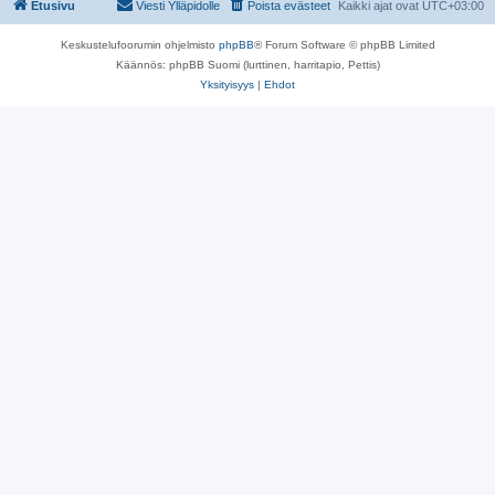
Etusivu
Viesti Ylläpidolle
Poista evästeet
Kaikki ajat ovat
UTC+03:00
Keskustelufoorumin ohjelmisto
phpBB
® Forum Software © phpBB Limited
Käännös: phpBB Suomi (lurttinen, harritapio, Pettis)
Yksityisyys
|
Ehdot